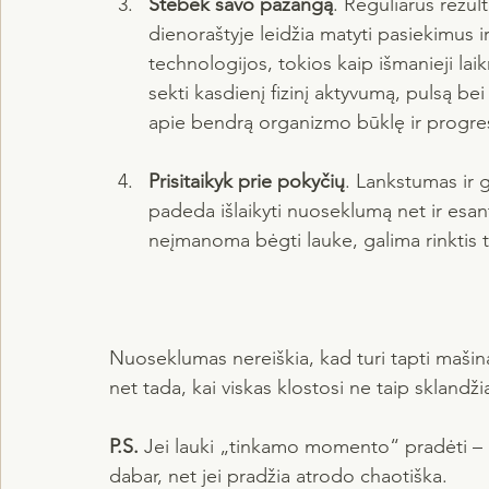
Stebėk savo pažangą
. Reguliarus rezul
dienoraštyje leidžia matyti pasiekimus ir 
technologijos, tokios kaip išmanieji lai
sekti kasdienį fizinį aktyvumą, pulsą b
apie bendrą organizmo būklę ir progre
Prisitaikyk prie pokyčių
. Lankstumas ir g
padeda išlaikyti nuoseklumą net ir esant
neįmanoma bėgti lauke, galima rinktis t
Nuoseklumas nereiškia, kad turi tapti mašina
net tada, kai viskas klostosi ne taip sklandžia
P.S.
 Jei lauki „tinkamo momento“ pradėti – pe
dabar, net jei pradžia atrodo chaotiška.