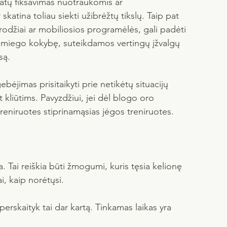
tatų fiksavimas nuotraukomis ar 
skatina toliau siekti užibrėžtų tikslų. Taip pat 
krodžiai ar mobiliosios programėlės, gali padėti 
ei miego kokybę, suteikdamos vertingų įžvalgų 
są.
ebėjimas prisitaikyti prie netikėtų situacijų 
 kliūtims. Pavyzdžiui, jei dėl blogo oro 
reniruotes stiprinamąsias jėgos treniruotes.
. Tai reiškia būti žmogumi, kuris tęsia kelionę 
i, kaip norėtųsi. 
rskaityk tai dar kartą. Tinkamas laikas yra 