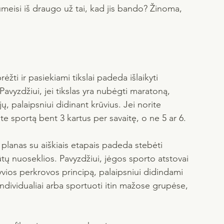
umeisi iš draugo už tai, kad jis bando? Žinoma, 
brėžti ir pasiekiami tikslai padeda išlaikyti 
Pavyzdžiui, jei tikslas yra nubėgti maratoną, 
, palaipsniui didinant krūvius. Jei norite 
te sportą bent 3 kartus per savaitę, o ne 5 ar 6.
 planas su aiškiais etapais padeda stebėti 
ūtų nuoseklios. Pavyzdžiui, jėgos sporto atstovai 
yvios perkrovos principą, palaipsniui didindami 
 individualiai arba sportuoti itin mažose grupėse, 