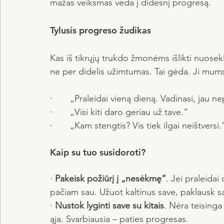
mažas veiksmas veda į didesnį progresą.
Tylusis progreso žudikas
Kas iš tikrųjų trukdo žmonėms išlikti nuosek
ne per didelis užimtumas. Tai gėda. Ji mums
·       „Praleidai vieną dieną. Vadinasi, jau n
·       „Visi kiti daro geriau už tave.“
·       „Kam stengtis? Vis tiek ilgai neištversi.
Kaip su tuo susidoroti?
· 
Pakeisk požiūrį į „nesėkmę“
. Jei praleidai 
pačiam sau. Užuot kaltinus save, paklausk s
· 
Nustok lyginti save su kitais
. Nėra teisinga
ąja. Svarbiausia – paties progresas.