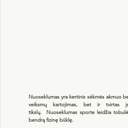
Nuoseklumas yra kertinis sėkmės akmuo bet ku
veiksmų kartojimas, bet ir tvirtas įsip
tikslų.  Nuoseklumas sporte leidžia tobulėt
bendrą fizinę būklę.