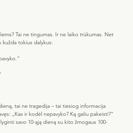
liems? Tai ne tingumas. Ir ne laiko trūkumas. Net 
 kužda tokius dalykus:
epavyko.“
“
dieną, tai ne tragedija – tai tiesiog informacija 
avęs: „Kas ir kodėl nepavyko? Ką galiu pakeisti?“
 lyginti savo 10-ąją dieną su kito žmogaus 100-