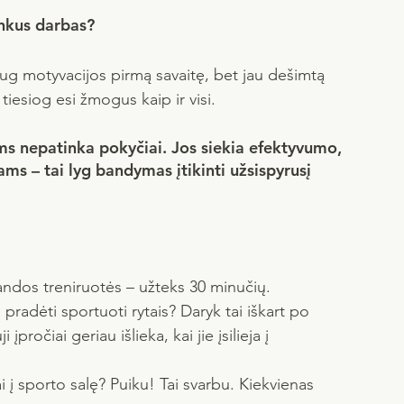
nkus darbas?
aug motyvacijos pirmą savaitę, bet jau dešimtą 
tiesiog esi žmogus kaip ir visi.
 nepatinka pokyčiai. Jos siekia efektyvumo, 
ams – tai lyg bandymas įtikinti užsispyrusį 
ndos treniruotės – užteks 30 minučių.
i pradėti sportuoti rytais? Daryk tai iškart po 
pročiai geriau išlieka, kai jie įsilieja į 
i į sporto salę? Puiku! Tai svarbu. Kiekvienas 