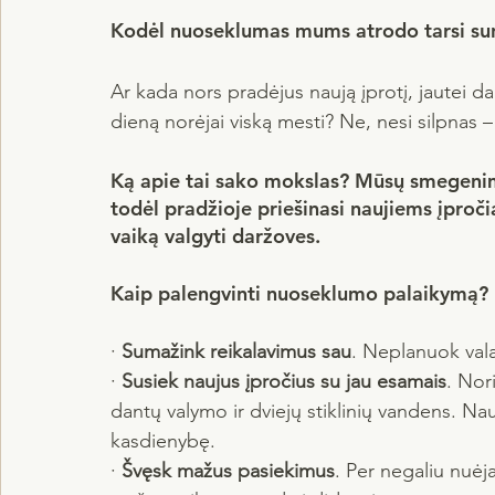
Kodėl nuoseklumas mums atrodo tarsi su
Ar kada nors pradėjus naują įprotį, jautei d
dieną norėjai viską mesti? Ne, nesi silpnas – 
Ką apie tai sako mokslas? 
Mūsų smegenims
todėl pradžioje priešinasi naujiems įproči
vaiką valgyti daržoves.
Kaip palengvinti nuoseklumo palaikymą?
· 
Sumažink reikalavimus sau
. Neplanuok vala
· 
Susiek naujus įpročius su jau esamais
. Nor
dantų valymo ir dviejų stiklinių vandens. Nauji į
kasdienybę.
· 
Švęsk mažus pasiekimus
. Per negaliu nuėja