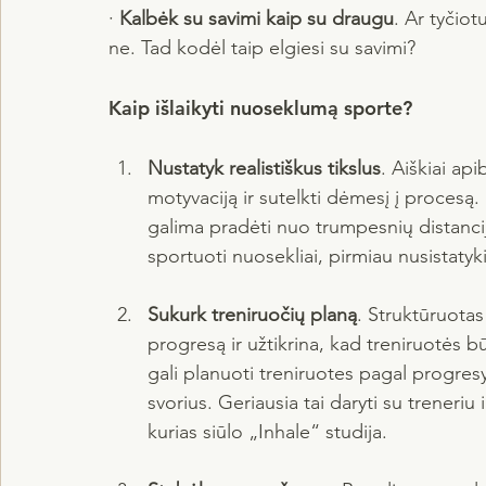
· 
Kalbėk su savimi kaip su draugu
. Ar tyčiot
ne. Tad kodėl taip elgiesi su savimi?
Kaip išlaikyti nuoseklumą sporte?
Nustatyk realistiškus tikslus
. Aiškiai api
motyvaciją ir sutelkti dėmesį į procesą. 
galima pradėti nuo trumpesnių distancijų
sportuoti nuosekliai, pirmiau nusistatyki
Sukurk treniruočių planą
. Struktūruotas
progresą ir užtikrina, kad treniruotės b
gali planuoti treniruotes pagal progres
svorius. Geriausia tai daryti su treneriu
kurias siūlo „Inhale“ studija.