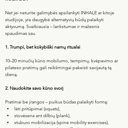
Net jei neturite galimybės apsilankyti INHALE ar kitoje 
studijoje, yra daugybė alternatyvių būdų palaikyti 
aktyvumą. Svarbiausia – lankstumas ir mažesnis 
spaudimas sau.
1. Trumpi, bet kokybiški namų ritualai
10–20 minučių kūno mobilumo, tempimų, kvėpavimo ar 
pilateso pratimų gali reikšmingai pakeisti savijautą tą 
dieną.
2. Naudokite savo kūno svorį
Pratimai be įrangos – puikus būdas palaikyti formą:
lėti pritūpimai (squats),
stovėsena ant dilbių (plank),
stuburo mobilizacija (spine mobility exercises),