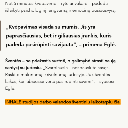
Net 5 minutės kvėpavimo – ryte ar vakare – padeda 
išlaikyti psichologinį lengvumą ir emocinę pusiausvyrą.
„Kvėpavimas visada su mumis. Jis yra 
paprasčiausias, bet ir giliausias įrankis, kuris 
padeda pasirūpinti savijauta“, – primena Eglė.
Šventės – ne priežastis sustoti, o galimybė atrasti naują 
santykį su judesiu. 
„Svarbiausia – nespauskite savęs. 
Raskite malonumą ir švelnumą judesyje. Juk šventės – 
laikas, kai labiausiai verta pasirūpinti savimi“, – šypsosi 
Eglė.
INHALE studijos darbo valandos šventiniu laikotarpiu 
čia
.