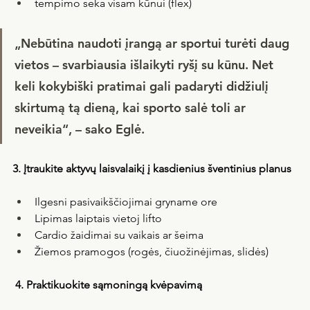
tempimo seka visam kūnui (flex)
„Nebūtina naudoti įrangą ar sportui turėti daug 
vietos – svarbiausia išlaikyti ryšį su kūnu. Net 
keli kokybiški pratimai gali padaryti didžiulį 
skirtumą tą dieną, kai sporto salė toli ar 
neveikia“, – sako Eglė.
3. Įtraukite aktyvų laisvalaikį į kasdienius šventinius planus
Ilgesni pasivaikščiojimai gryname ore
Lipimas laiptais vietoj lifto
Cardio žaidimai su vaikais ar šeima
Žiemos pramogos (rogės, čiuožinėjimas, slidės)
 4. Praktikuokite sąmoningą kvėpavimą