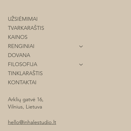
UŽSIĖMIMAI
TVARKARAŠTIS
Ar judėjimas gali pagerinti atmintį?
KAINOS
RENGINIAI
DOVANA
FILOSOFIJA
TINKLARAŠTIS
KONTAKTAI
Arklių gatvė 16,
Vilnius, Lietuva
hello@inhalestudio.lt