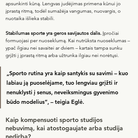
apsunkinti kūną. Lengvas judėjimas primena kūnui jo 
įprastą ritmą, todėl sumažėja vangumas, nuovargis, o 
nuotaika išlieka stabili.
Stabilumas sporte yra geros savijautos dalis. 
Įpročiai 
formuojasi per nuoseklumą. Kai nutrūksta nuoseklumas – 
ypač ilgiau nei savaitei ar dviem – kartais tampa sunku 
grįžti į įprastą ritmą arba užtrunka ilgiau nei norėtųsi.
„Sporto rutina yra kaip santykis su savimi – kuo 
labiau ją puoselėjame, tuo lengviau grįžti ir 
nenuklysti į senus, neveiksmingus gyvenimo 
būdo modelius“, – teigia Eglė.
Kaip kompensuoti sporto studijos 
nebuvimą, kai atostogaujate arba studija 
nedirba?