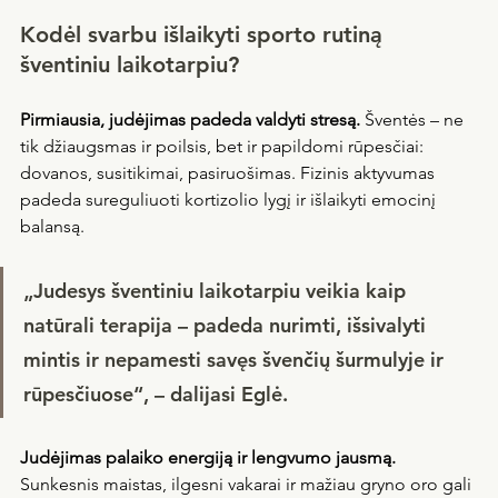
Kodėl svarbu išlaikyti sporto rutiną 
šventiniu laikotarpiu?
Pirmiausia, judėjimas padeda valdyti stresą. 
Šventės – ne 
tik džiaugsmas ir poilsis, bet ir papildomi rūpesčiai: 
dovanos, susitikimai, pasiruošimas. Fizinis aktyvumas 
padeda sureguliuoti kortizolio lygį ir išlaikyti emocinį 
balansą.
„Judesys šventiniu laikotarpiu veikia kaip 
natūrali terapija – padeda nurimti, išsivalyti 
mintis ir nepamesti savęs švenčių šurmulyje ir 
rūpesčiuose“, – dalijasi Eglė.
Judėjimas palaiko energiją ir lengvumo jausmą. 
Sunkesnis maistas, ilgesni vakarai ir mažiau gryno oro gali 